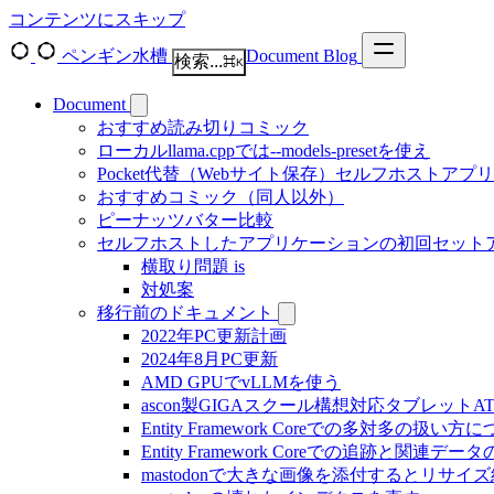
コンテンツにスキップ
ペンギン水槽
Document
Blog
検索...
⌘
K
Document
おすすめ読み切りコミック
ローカルllama.cppでは--models-presetを使え
Pocket代替（Webサイト保存）セルフホストアプ
おすすめコミック（同人以外）
ピーナッツバター比較
セルフホストしたアプリケーションの初回セット
横取り問題 is
対処案
移行前のドキュメント
2022年PC更新計画
2024年8月PC更新
AMD GPUでvLLMを使う
ascon製GIGAスクール構想対応タブレットAT-
Entity Framework Coreでの多対多の扱い方
Entity Framework Coreでの追跡と関連
mastodonで大きな画像を添付するとリサ