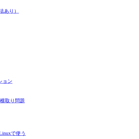
方法あり）
ション
横取り問題
inuxで使う