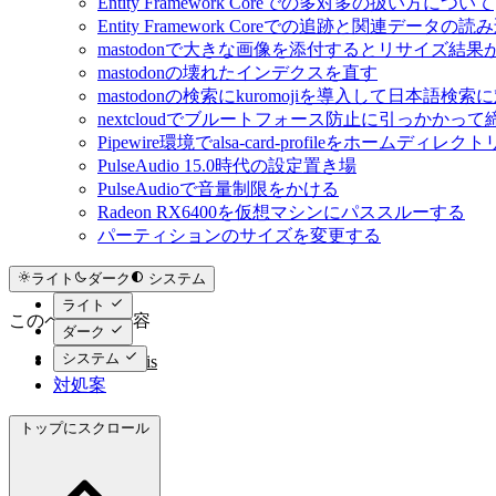
Entity Framework Coreでの多対多の扱い方について
Entity Framework Coreでの追跡と関連データ
mastodonで大きな画像を添付するとリサイズ結
mastodonの壊れたインデクスを直す
mastodonの検索にkuromojiを導入して日本語検
nextcloudでブルートフォース防止に引っかかっ
Pipewire環境でalsa-card-profileをホームディレ
PulseAudio 15.0時代の設定置き場
PulseAudioで音量制限をかける
Radeon RX6400を仮想マシンにパススルーする
パーティションのサイズを変更する
ライト
ダーク
システム
ライト
このページの内容
ダーク
システム
横取り問題 is
対処案
トップにスクロール