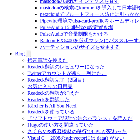
mastodonの壊れたインデクスを直す
mastodonの検索にkuromojiを導入して日
nextcloudでブルートフォース防止に引っ
Pipewire環境でalsa-card-profileをホー
PulseAudio 15.0時代の設定置き場
PulseAudioで音量制限をかける
Radeon RX6400を仮想マシンにパススルーす
パーティションのサイズを変更する
Blog
携帯電話を換えた
Readeck翻訳のレビュワーになった
Twitterアカウントが凍り、融けた。
Readeck翻訳完了（2回目）
お気に入りの日用品
Readeckの翻訳が消えた
Readeckを翻訳した
Kärcher Is All You Need.
Readeckを使っている
『ソフトウェア設計の結合バランス』を読んだ
Hugoの使い方を間違っていた
さくらVPS収容機材の移行でCPUが変わった
Visual C++2008のstd::vectorには data() がない