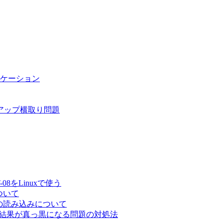
リケーション
アップ横取り問題
08をLinuxで使う
について
データの読み込みについて
イズ結果が真っ黒になる問題の対処法