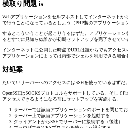
横取り問題 is
Webアプリケーションをセルフホストしてインターネットか
で行うことになっているとしよう（PHP製のアプリケーションで
するとこういうことが起こりうるはずだ。アプリケーション
るとすでに見知らぬ誰かが初期セットアップを完了させてい
インターネットに公開した時点でURLは誰からでもアクセ
アプリケーションによっては内部でシェルを利用できる場合
対処案
たいていサーバーへのアクセスにはSSHを使っているはずだ
OpenSSHはSOCKSプロトコルをサポートしている。そして
アクセスできるようになる前にセットアップを実施する。
サーバーでは該当アプリケーションのポートを閉じてお
サーバー上で該当アプリケーションを起動する
クライアントからSSHでサーバーに接続する（後述）
ブラウザでSOCKSプロキシを使うよう設定する