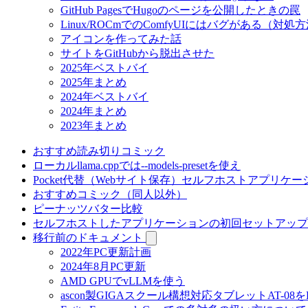
GitHub PagesでHugoのページを公開したときの罠
Linux/ROCmでのComfyUIにはバグがある（対処
アイコンを作ってみた話
サイトをGitHubから脱出させた
2025年ベストバイ
2025年まとめ
2024年ベストバイ
2024年まとめ
2023年まとめ
おすすめ読み切りコミック
ローカルllama.cppでは--models-presetを使え
Pocket代替（Webサイト保存）セルフホストアプリケー
おすすめコミック（同人以外）
ピーナッツバター比較
セルフホストしたアプリケーションの初回セットアップ
移行前のドキュメント
2022年PC更新計画
2024年8月PC更新
AMD GPUでvLLMを使う
ascon製GIGAスクール構想対応タブレットAT-08をL