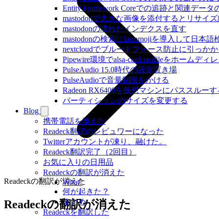
Entity Framework Coreでの追跡と関連
mastodonで大きな画像を添付するとリサ
mastodonの壊れたインデクスを直す
mastodonの検索にkuromojiを導入して日
nextcloudでブルートフォース防止に引っ
Pipewire環境でalsa-card-profileをホー
PulseAudio 15.0時代の設定置き場
PulseAudioで音量制限をかける
Radeon RX6400を仮想マシンにパススルーす
パーティションのサイズを変更する
Blog
携帯電話を換えた
Readeck翻訳のレビュワーになった
Twitterアカウントが凍り、融けた。
Readeck翻訳完了（2回目）
お気に入りの日用品
Readeckの翻訳が消えた
Readeckの翻訳が消えた
What?
何が起きた？
まとめ
Readeckの翻訳が消えた
Readeckを翻訳した