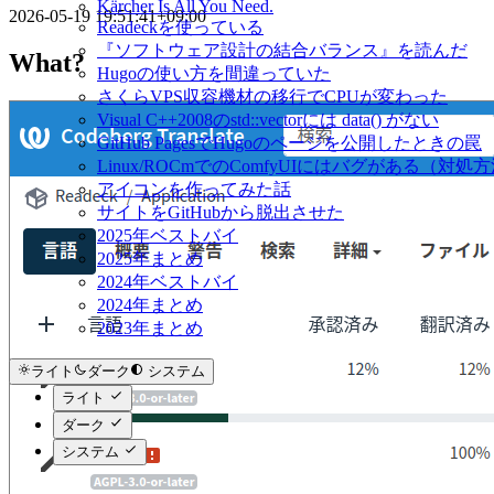
Kärcher Is All You Need.
2026-05-19 19:51:41+09:00
Readeckを使っている
『ソフトウェア設計の結合バランス』を読んだ
What?
Hugoの使い方を間違っていた
さくらVPS収容機材の移行でCPUが変わった
Visual C++2008のstd::vectorには data() がない
GitHub PagesでHugoのページを公開したときの罠
Linux/ROCmでのComfyUIにはバグがある（対処
アイコンを作ってみた話
サイトをGitHubから脱出させた
2025年ベストバイ
2025年まとめ
2024年ベストバイ
2024年まとめ
2023年まとめ
ライト
ダーク
システム
ライト
ダーク
システム