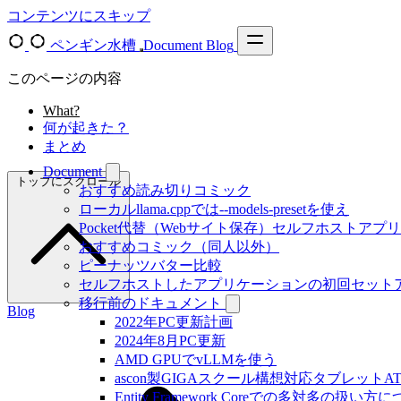
コンテンツにスキップ
ペンギン水槽
Document
Blog
このページの内容
What?
何が起きた？
まとめ
Document
トップにスクロール
おすすめ読み切りコミック
ローカルllama.cppでは--models-presetを使え
Pocket代替（Webサイト保存）セルフホストアプ
おすすめコミック（同人以外）
ピーナッツバター比較
セルフホストしたアプリケーションの初回セット
移行前のドキュメント
Blog
2022年PC更新計画
2024年8月PC更新
AMD GPUでvLLMを使う
ascon製GIGAスクール構想対応タブレットAT-
Entity Framework Coreでの多対多の扱い方