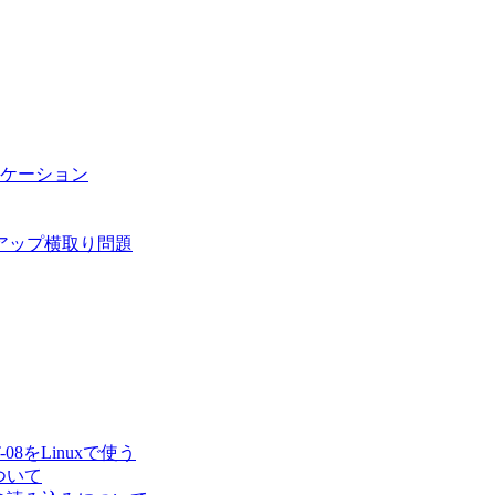
リケーション
アップ横取り問題
08をLinuxで使う
について