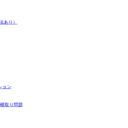
方法あり）
ション
横取り問題