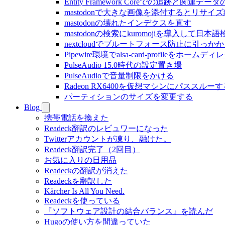
Entity Framework Coreでの追跡と関連
mastodonで大きな画像を添付するとリサ
mastodonの壊れたインデクスを直す
mastodonの検索にkuromojiを導入して日
nextcloudでブルートフォース防止に引っ
Pipewire環境でalsa-card-profileをホー
PulseAudio 15.0時代の設定置き場
PulseAudioで音量制限をかける
Radeon RX6400を仮想マシンにパススルーす
パーティションのサイズを変更する
Blog
携帯電話を換えた
Readeck翻訳のレビュワーになった
Twitterアカウントが凍り、融けた。
Readeck翻訳完了（2回目）
お気に入りの日用品
Readeckの翻訳が消えた
Readeckを翻訳した
Kärcher Is All You Need.
Readeckを使っている
『ソフトウェア設計の結合バランス』を読んだ
Hugoの使い方を間違っていた