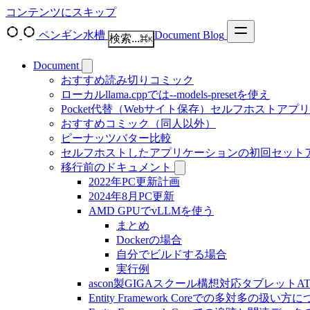
コンテンツにスキップ
ペンギン水槽
Document
Blog
検索...
⌘
K
Document
おすすめ読み切りコミック
ローカルllama.cppでは--models-presetを使え
Pocket代替（Webサイト保存）セルフホストアプ
おすすめコミック（同人以外）
ピーナッツバター比較
セルフホストしたアプリケーションの初回セット
移行前のドキュメント
2022年PC更新計画
2024年8月PC更新
AMD GPUでvLLMを使う
まとめ
Dockerの場合
自分でビルドする場合
実行例
ascon製GIGAスクール構想対応タブレットAT-
Entity Framework Coreでの多対多の扱い方