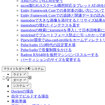
AMD GPUでvLLMを使う
ascon製GIGAスクール構想対応タブレットAT-08をL
Entity Framework Coreでの多対多の扱い方について
Entity Framework Coreでの追跡と関連データ
mastodonで大きな画像を添付するとリサイズ結
mastodonの壊れたインデクスを直す
mastodonの検索にkuromojiを導入して日本語検
nextcloudでブルートフォース防止に引っかかっ
Pipewire環境でalsa-card-profileをホームディレ
PulseAudio 15.0時代の設定置き場
PulseAudioで音量制限をかける
Radeon RX6400を仮想マシンにパススルーする
パーティションのサイズを変更する
ライト
ダーク
システム
ライト
このページの内容
ダーク
システム
まとめ
Dockerの場合
自分でビルドする場合
事前準備