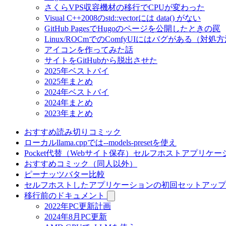
さくらVPS収容機材の移行でCPUが変わった
Visual C++2008のstd::vectorには data() がない
GitHub PagesでHugoのページを公開したときの罠
Linux/ROCmでのComfyUIにはバグがある（対処
アイコンを作ってみた話
サイトをGitHubから脱出させた
2025年ベストバイ
2025年まとめ
2024年ベストバイ
2024年まとめ
2023年まとめ
おすすめ読み切りコミック
ローカルllama.cppでは--models-presetを使え
Pocket代替（Webサイト保存）セルフホストアプリケー
おすすめコミック（同人以外）
ピーナッツバター比較
セルフホストしたアプリケーションの初回セットアップ
移行前のドキュメント
2022年PC更新計画
2024年8月PC更新