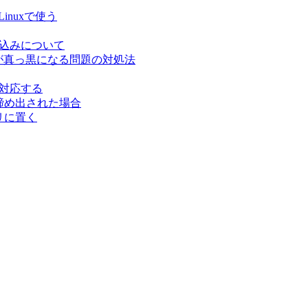
inuxで使う
の読み込みについて
果が真っ黒になる問題の対処法
索に対応する
て締め出された場合
クトリに置く