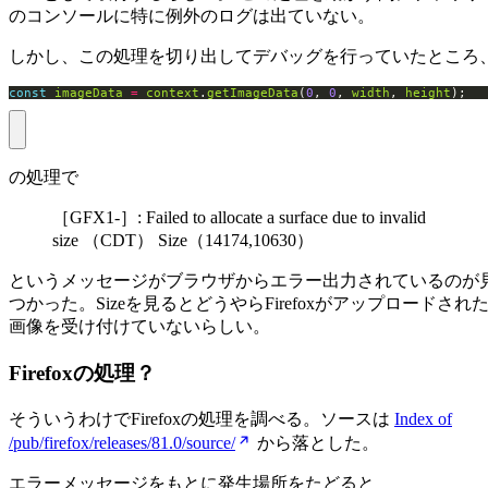
のコンソールに特に例外のログは出ていない。
しかし、この処理を切り出してデバッグを行っていたところ
const
imageData
=
context
.
getImageData
(
0
, 
0
, 
width
, 
height
);
の処理で
［GFX1-］: Failed to allocate a surface due to invalid
size （CDT） Size（14174,10630）
というメッセージがブラウザからエラー出力されているのが
つかった。Sizeを見るとどうやらFirefoxがアップロードされ
画像を受け付けていないらしい。
Firefoxの処理？
そういうわけでFirefoxの処理を調べる。ソースは
Index of
/pub/firefox/releases/81.0/source/
から落とした。
エラーメッセージをもとに発生場所をたどると