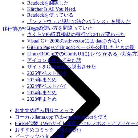
Readeckを翻訳した
Kärcher Is All You Need.
Readeckを使っている
『ソフトウェア設計の結合バランス』を読んだ
Hugoの使い方を間違っていた
移行前のドキュメント
さくらVPS収容機材の移行でCPUが変わった
Visual C++2008のstd::vectorには data() がない
GitHub PagesでHugoのページを公開したときの罠
Linux/ROCmでのComfyUIにはバグがある（対処
アイコンを作ってみた話
サイトをGitHubから脱出させた
2025年ベストバイ
2025年まとめ
2024年ベストバイ
2024年まとめ
2023年まとめ
おすすめ読み切りコミック
ローカルllama.cppでは--models-presetを使え
Pocket代替（Webサイト保存）セルフホストアプリケー
おすすめコミック（同人以外）
ピーナッツバター比較