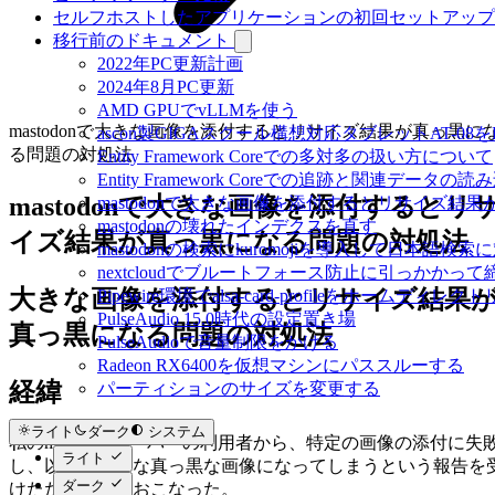
セルフホストしたアプリケーションの初回セットアップ
移行前のドキュメント
2022年PC更新計画
2024年8月PC更新
AMD GPUでvLLMを使う
mastodonで大きな画像を添付するとリサイズ結果が真っ黒に
ascon製GIGAスクール構想対応タブレットAT-08をL
る問題の対処法
Entity Framework Coreでの多対多の扱い方について
Entity Framework Coreでの追跡と関連データ
mastodonで大きな画像を添付するとリ
mastodonで大きな画像を添付するとリサイズ結
mastodonの壊れたインデクスを直す
イズ結果が真っ黒になる問題の対処法
mastodonの検索にkuromojiを導入して日本語検
nextcloudでブルートフォース防止に引っかかっ
大きな画像を添付するとリサイズ結果
Pipewire環境でalsa-card-profileをホームディレ
PulseAudio 15.0時代の設定置き場
真っ黒になる問題の対処法
PulseAudioで音量制限をかける
Radeon RX6400を仮想マシンにパススルーする
経緯
パーティションのサイズを変更する
ライト
ダーク
システム
私のmastodonサーバーの利用者から、特定の画像の添付に失
ライト
し、以下のような真っ黒な画像になってしまうという報告を
ダーク
けたため調査をおこなった。