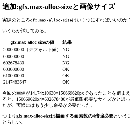
追加:gfx.max-alloc-sizeと画像サイズ
実際のところ
はいくつにすればいいのか
gfx.max-alloc-size
いくらか試してみる。
gfx.max-alloc-sizeの値
結果
500000000（デフォルト値）
NG
600000000
NG
602678480
NG
603000000
OK
610000000
OK
2147483647
OK
今回の画像が14174x10630=150669620pxであったことを踏ま
ると、150669620x4=602678480が最低限必要なサイズかと思
たが、実際にはもう少し余裕が必要だった。
つまり
gfx.max-alloc-sizeは描画する画素数の4倍強必要
という
とらしい。