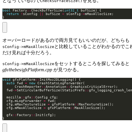
となっているので
を見る。
CheckSurfaceSize()
bool
 Factory
::
CheckBufferSize(
int32_t
return
!
sConfig 
||
 bufSize 
<
 sConfig
->
}
オーバーロードがあるので両方見てもいいのだが、どちらも
と比較していることがわかるのでこ
sConfig->mMaxAllocSize
だけ見れば十分だろう。
をセットするところを探してみると
sConfig->mMaxAllocSize
gfx/thebes/gfxPlatform.cpp
が見つかる。
void
 gfxPlatform
::
auto
 fwd 
=
new
      CrashReporter
::
Annotation
::
  fwd
->
SetCircularBufferSize(StaticPrefs
::
  mozilla
::
gfx
::
  cfg.mLogForwarder 
=
  cfg.mMaxTextureSize 
=
 gfxPlatform
::
  cfg.mMaxAllocSize 
=
 gfxPlatform
::
  gfx
::
Factory
::
}