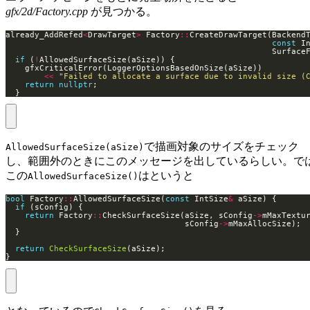
gfx/2d/Factory.cpp
が見つかる。
already_AddRefed
<
DrawTarget
>
 Factory
::
const
 I
if
 (
!
<<
"Failed to allocate a surface due to invalid size (
return
nullptr
  }
で描画対象のサイズをチェック
AllowedSurfaceSize(aSize)
し、範囲外のときにこのメッセージを出しているらしい。で
この
はというと
AllowedSurfaceSize()
bool
 Factory
::
AllowedSurfaceSize(
const
 IntSize
&
if
return
 Factory
::
CheckSurfaceSize(aSize, sConfig
->
                                     sConfig
->
return
CheckSurfaceSize
}