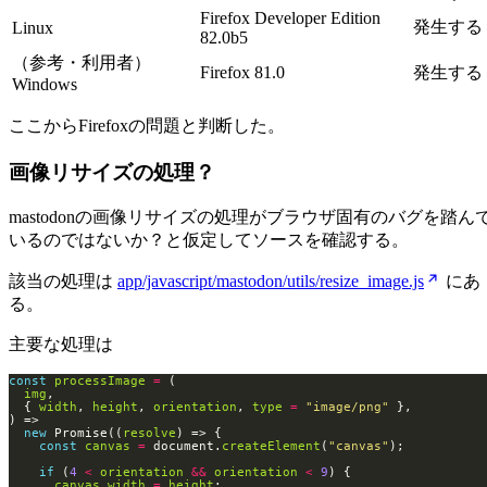
Firefox Developer Edition
発生する
Linux
82.0b5
（参考・利用者）
Firefox 81.0
発生する
Windows
ここからFirefoxの問題と判断した。
画像リサイズの処理？
mastodonの画像リサイズの処理がブラウザ固有のバグを踏ん
いるのではないか？と仮定してソースを確認する。
該当の処理は
app/javascript/mastodon/utils/resize_image.js
にあ
る。
主要な処理は
const
processImage
=
img
  { 
width
, 
height
, 
orientation
, 
type
=
"image/png"
new
 Promise((
resolve
const
canvas
=
 document.
createElement
(
"canvas"
if
 (
4
<
orientation
&&
orientation
<
9
canvas
.
width
=
height