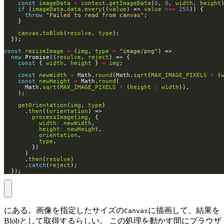
const
imageData
=
context
.
getImageData
(
0
, 
0
, 
width
, 
height
if
 (
imageData
.
data
.
every
((
value
) => 
value
===
255
throw
"Failed to read from canvas"
canvas
.
toBlob
(
resolve
, 
type
const
resizeImage
=
 (
img
, 
type
=
"image/png"
new
 Promise((
resolve
, 
reject
const
 { 
width
, 
height
 } 
=
img
const
newWidth
=
 Math.
round
(Math.
sqrt
(
MAX_IMAGE_PIXELS
*
 (
const
newHeight
=
 Math.
round
      Math.
sqrt
(
MAX_IMAGE_PIXELS
*
 (
height
/
width
getOrientation
(
img
, 
type
      .
then
((
orientation
processImage
(
img
width
:
newWidth
height
:
newHeight
orientation
type
      .
then
(
resolve
      .
catch
(
reject
  });
にある。画像を指定したサイズの
に描画して、結果を
Canvas
Blobとして取得するらしい。 この処理を動かす間にブラウザ