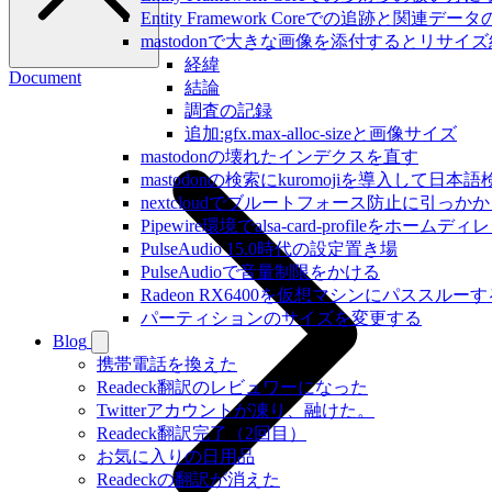
Entity Framework Coreでの追跡と関連
mastodonで大きな画像を添付するとリサ
経緯
Document
結論
調査の記録
追加:gfx.max-alloc-sizeと画像サイズ
mastodonの壊れたインデクスを直す
mastodonの検索にkuromojiを導入して日
nextcloudでブルートフォース防止に引っ
Pipewire環境でalsa-card-profileをホー
PulseAudio 15.0時代の設定置き場
PulseAudioで音量制限をかける
Radeon RX6400を仮想マシンにパススルーす
パーティションのサイズを変更する
Blog
携帯電話を換えた
Readeck翻訳のレビュワーになった
Twitterアカウントが凍り、融けた。
Readeck翻訳完了（2回目）
お気に入りの日用品
Readeckの翻訳が消えた