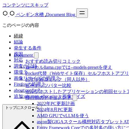
コンテンツにスキップ
ペンギン水槽
Document
Blog
このページの内容
経緯
結論
発生する条件
原因
Document
対応
おすすめ読み切りコミック
調査の記録
ローカルllama.cppでは--models-presetを使え
環境？
Pocket代替（Webサイト保存）セルフホストアプ
画像リサイズの処理？
おすすめコミック（同人以外）
Firefoxの処理？
ピーナッツバター比較
about:config？
セルフホストしたアプリケーションの初回セット
追加:gfx.max-alloc-sizeと画像サイズ
移行前のドキュメント
2022年PC更新計画
トップにスクロール
2024年8月PC更新
AMD GPUでvLLMを使う
ascon製GIGAスクール構想対応タブレットAT-
Entity Framework Coreでの多対多の扱い方