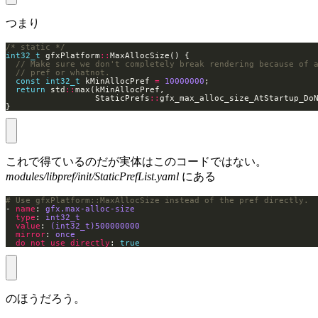
つまり
/* static */
int32_t
 gfxPlatform
::
const
int32_t
 kMinAllocPref 
=
10000000
return
 std
::
                  StaticPrefs
::
}
これで得ているのだが実体はこのコードではない。
modules/libpref/init/StaticPrefList.yaml
にある
# Use gfxPlatform::MaxAllocSize instead of the pref directly.
- 
name
: 
gfx.max-alloc-size
type
: 
int32_t
value
: 
(int32_t)500000000
mirror
: 
once
do_not_use_directly
: 
true
のほうだろう。