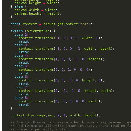
canvas
.
height
=
width
    } 
else
canvas
.
width
=
width
canvas
.
height
=
height
const
context
=
canvas
.
getContext
(
"2d"
switch
 (
orientation
case
2
:
context
.
transform
(
-
1
, 
0
, 
0
, 
1
, 
width
, 
0
break
case
3
:
context
.
transform
(
-
1
, 
0
, 
0
, 
-
1
, 
width
, 
height
break
case
4
:
context
.
transform
(
1
, 
0
, 
0
, 
-
1
, 
0
, 
height
break
case
5
:
context
.
transform
(
0
, 
1
, 
1
, 
0
, 
0
, 
0
break
case
6
:
context
.
transform
(
0
, 
1
, 
-
1
, 
0
, 
height
, 
0
break
case
7
:
context
.
transform
(
0
, 
-
1
, 
-
1
, 
0
, 
height
, 
width
break
case
8
:
context
.
transform
(
0
, 
-
1
, 
1
, 
0
, 
0
, 
width
break
context
.
drawImage
(
img
, 
0
, 
0
, 
width
, 
height