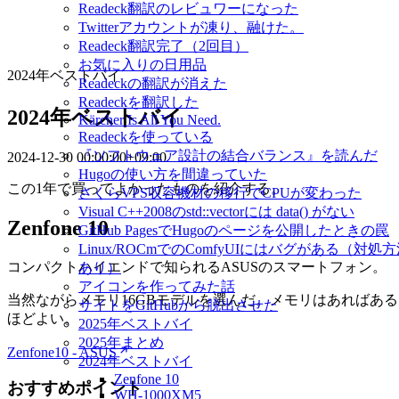
Readeck翻訳のレビュワーになった
Twitterアカウントが凍り、融けた。
Readeck翻訳完了（2回目）
お気に入りの日用品
2024年ベストバイ
Readeckの翻訳が消えた
Readeckを翻訳した
2024年ベストバイ
Kärcher Is All You Need.
Readeckを使っている
『ソフトウェア設計の結合バランス』を読んだ
2024-12-30 00:00:00+09:00
Hugoの使い方を間違っていた
この1年で買ってよかったものを紹介する。
さくらVPS収容機材の移行でCPUが変わった
Visual C++2008のstd::vectorには data() がない
Zenfone 10
GitHub PagesでHugoのページを公開したときの罠
Linux/ROCmでのComfyUIにはバグがある（対処
コンパクトハイエンドで知られるASUSのスマートフォン。
あり）
アイコンを作ってみた話
当然ながらメモリ16GBモデルを選んだ。メモリはあればある
サイトをGitHubから脱出させた
ほどよい。
2025年ベストバイ
2025年まとめ
Zenfone10 - ASUS
2024年ベストバイ
Zenfone 10
おすすめポイント
WH-1000XM5