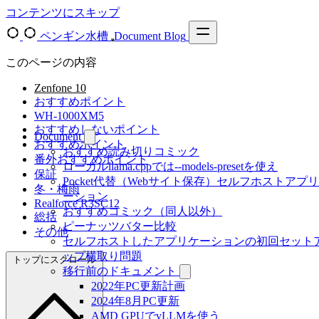
コンテンツにスキップ
ペンギン水槽
Document
Blog
このページの内容
Zenfone 10
おすすめポイント
WH-1000XM5
おすすめしないポイント
Document
おすすめポイント
おすすめ読み切りコミック
番外おすすめポイント
ローカルllama.cppでは--models-presetを使え
保証
Pocket代替（Webサイト保存）セルフホストアプ
冬・梅雨
ーション
Realforce R3SC12
おすすめコミック（同人以外）
総括
ピーナッツバター比較
その他
セルフホストしたアプリケーションの初回セット
ップ横取り問題
トップにスクロール
移行前のドキュメント
2022年PC更新計画
2024年8月PC更新
AMD GPUでvLLMを使う