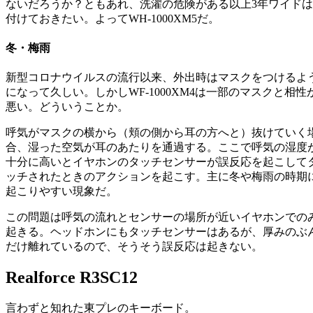
ないだろうか？ともあれ、洗濯の危険がある以上3年ワイドは
付けておきたい。よってWH-1000XM5だ。
冬・梅雨
新型コロナウイルスの流行以来、外出時はマスクをつけるよ
になって久しい。しかしWF-1000XM4は一部のマスクと相性
悪い。どういうことか。
呼気がマスクの横から（頬の側から耳の方へと）抜けていく
合、湿った空気が耳のあたりを通過する。ここで呼気の湿度
十分に高いとイヤホンのタッチセンサーが誤反応を起こして
ッチされたときのアクションを起こす。主に冬や梅雨の時期
起こりやすい現象だ。
この問題は呼気の流れとセンサーの場所が近いイヤホンでの
起きる。ヘッドホンにもタッチセンサーはあるが、厚みのぶ
だけ離れているので、そうそう誤反応は起きない。
Realforce R3SC12
言わずと知れた東プレのキーボード。