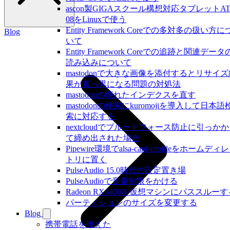
ascon製GIGAスクール構想対応タブレットAT
08をLinuxで使う
Entity Framework Coreでの多対多の扱い方に
Blog
いて
Entity Framework Coreでの追跡と関連データ
読み込みについて
mastodonで大きな画像を添付するとリサイズ
果が真っ黒になる問題の対処法
mastodonの壊れたインデクスを直す
mastodonの検索にkuromojiを導入して日本語
索に対応する
nextcloudでブルートフォース防止に引っか
て締め出された場合
Pipewire環境でalsa-card-profileをホームディ
トリに置く
PulseAudio 15.0時代の設定置き場
PulseAudioで音量制限をかける
Radeon RX6400を仮想マシンにパススルーす
パーティションのサイズを変更する
Blog
携帯電話を換えた