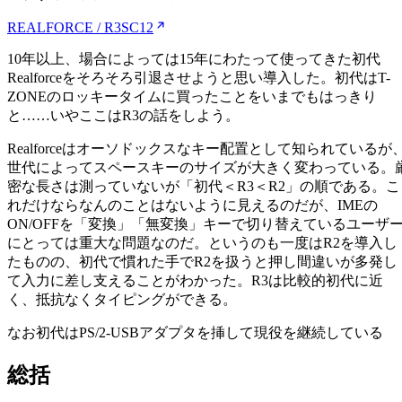
REALFORCE / R3SC12
10年以上、場合によっては15年にわたって使ってきた初代
Realforceをそろそろ引退させようと思い導入した。初代はT-
ZONEのロッキータイムに買ったことをいまでもはっきり
と……いやここはR3の話をしよう。
Realforceはオーソドックスなキー配置として知られているが
世代によってスペースキーのサイズが大きく変わっている。
密な長さは測っていないが「初代＜R3＜R2」の順である。こ
れだけならなんのことはないように見えるのだが、IMEの
ON/OFFを「変換」「無変換」キーで切り替えているユーザ
にとっては重大な問題なのだ。というのも一度はR2を導入し
たものの、初代で慣れた手でR2を扱うと押し間違いが多発し
て入力に差し支えることがわかった。R3は比較的初代に近
く、抵抗なくタイピングができる。
なお初代はPS/2-USBアダプタを挿して現役を継続している
総括