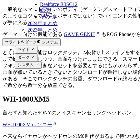
Realforce R3SC12
一般的なスマートフォンのボディ（ゲーミングスマートフォ
総括
のようなゴツくて派手なボディではない）でハイエンドの性
その他
が手に入る。
2024年まとめ
2023年まとめ
ゲーマー向けの機能である
GAME GENIE
もROG Phoneか
取り込まれている。
ライト
ダーク
システム
ライト
とくに便利な機能はロックタッチ。2本指で上スワイプをする
ダーク
まで操作不可にしつつ、画面をつけたままにできる。スマー
システム
フォンゲームは大きなアセットを必要とするにもかかわらず
画面が点いているときでないとダウンロードが進行しない場
がある。そこでロックタッチの出番、ダウンロードが終わる
で数分から数十分を放置できる。
WH-1000XM5
言わずと知れたSONYのノイズキャンセリングヘッドホン。
WH-1000XM5 - ソニー
本来ならイヤホンかヘッドホンのM6世代が出るまで待つつも