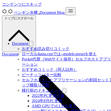
コンテンツにスキップ
ペンギン水槽
Document
Blog
トップにスクロール
Document
おすすめ読み切りコミック
ローカルllama.cppでは--models-presetを使え
Document
Pocket代替（Webサイト保存）セルフホストアプ
ーション
おすすめコミック（同人以外）
ピーナッツバター比較
セルフホストしたアプリケーションの初回セット
ップ横取り問題
移行前のドキュメント
2022年PC更新計画
2024年8月PC更新
AMD GPUでvLLMを使う