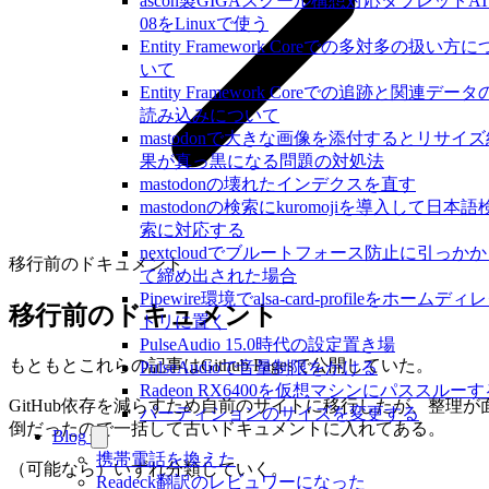
ascon製GIGAスクール構想対応タブレットAT
08をLinuxで使う
Entity Framework Coreでの多対多の扱い方に
いて
Entity Framework Coreでの追跡と関連データ
読み込みについて
mastodonで大きな画像を添付するとリサイズ
果が真っ黒になる問題の対処法
mastodonの壊れたインデクスを直す
mastodonの検索にkuromojiを導入して日本語
索に対応する
nextcloudでブルートフォース防止に引っか
移行前のドキュメント
て締め出された場合
Pipewire環境でalsa-card-profileをホームディ
移行前のドキュメント
トリに置く
PulseAudio 15.0時代の設定置き場
もともとこれらの記事はGithub Pagesで公開していた。
PulseAudioで音量制限をかける
Radeon RX6400を仮想マシンにパススルーす
GitHub依存を減らすため自前のサイトに移行したが、整理が
パーティションのサイズを変更する
倒だったので一括して古いドキュメントに入れてある。
Blog
携帯電話を換えた
（可能なら）いずれ分類していく。
Readeck翻訳のレビュワーになった